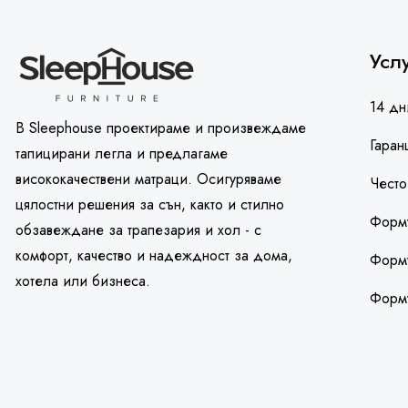
Усл
14 дн
В Sleephouse проектираме и произвеждаме
Гаран
тапицирани легла и предлагаме
висококачествени матраци. Осигуряваме
Често
цялостни решения за сън, както и стилно
Форму
обзавеждане за трапезария и хол - с
комфорт, качество и надеждност за дома,
Форму
хотела или бизнеса.
Форм