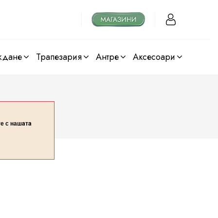
ждане
трапезария
антре
аксесоари
те с нашaтa