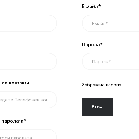
Е-майл*
Парола*
 за контакти
Забравена парола
 паролата*