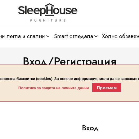
ни легла и спални
smart огледала
холно обзаве
Вход/Регистрация
Начало
Вход/Регистрация
използва бисквитки (cookies). За повече информация, моля да се запознае
Приемам
Политика за защита на личните данни
Вход