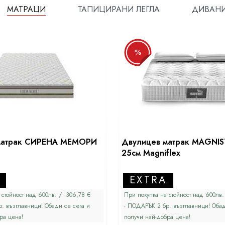
МАТРАЦИ
ТАПИЦИРАНИ ЛЕГЛА
ДИВАН
%
матрак СИРЕНА МЕМОРИ
Двулицев матрак MAGNI
25см Magniflex
EXTRA
 стойност над 600лв. / 306,78 €
При покупка на стойност над 600лв.
. възглавници! Обади се сега и
- ПОДАРЪК 2 бр. възглавници! Обад
ра цена!
получи най-добра цена!