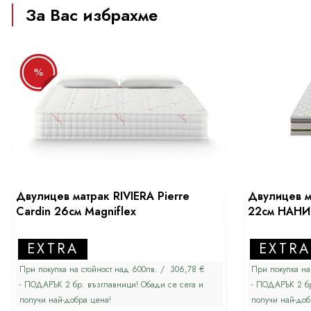
За Вас избрахме
%
Двулицев матрак RIVIERA Pierre
Двулицев 
Cardin 26см Magniflex
22см НАНИ
EXTRA
EXTRA
При покупка на стойност над 600лв. / 306,78 €
При покупка на
- ПОДАРЪК 2 бр. възглавници! Обади се сега и
- ПОДАРЪК 2 бр
получи най-добра цена!
получи най-доб