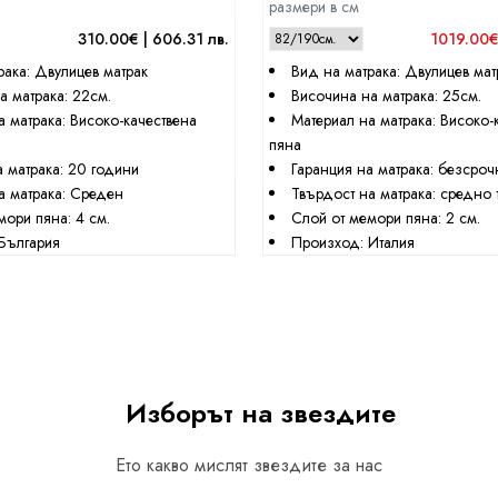
размери в см
310.00€ | 606.31 лв.
1019.00€
рака: Двулицев матрак
Вид на матрака: Двулицев мат
а матрака: 22см.
Височина на матрака: 25см.
а матрака: Високо-качествена
Материал на матрака: Високо-
пяна
а матрака: 20 години
Гаранция на матрака: безсроч
а матрака: Среден
Твърдост на матрака: средно 
мори пяна: 4 см.
Слой от мемори пяна: 2 см.
България
Произход: Италия
Изборът на звездите
Ето какво мислят звездите за нас