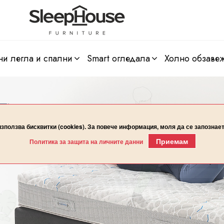
ни легла и спални
smart огледала
холно обзаве
използва бисквитки (cookies). За повече информация, моля да се запознае
Приемам
Политика за защита на личните данни