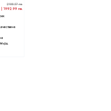
2188.57 лв.
 | 1992.99 лв.
рак
качествена
на
твърд