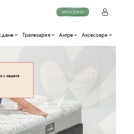
ждане
трапезария
антре
аксесоари
те с нашaтa