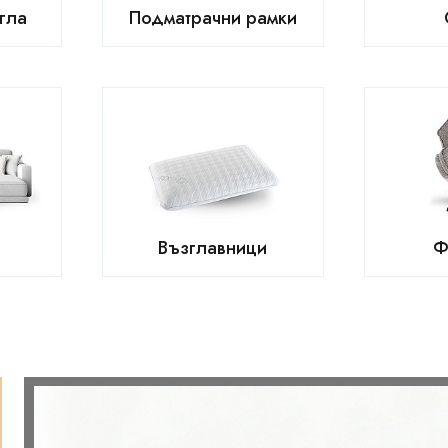
гла
Подматрачни рамки
Възглавници
Ф