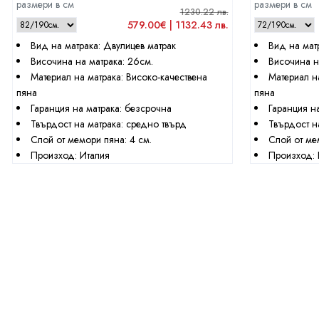
размери в см
размери в см
1230.22 лв.
579.00€ | 1132.43 лв.
Вид на матрака: Двулицев матрак
Вид на мат
Височина на матрака: 26см.
Височина н
Материал на матрака: Високо-качествена
Материал н
пяна
пяна
Гаранция на матрака: безсрочна
Гаранция н
Твърдост на матрака: средно твърд
Твърдост н
Слой от мемори пяна: 4 см.
Слой от ме
Произход: Италия
Произход: 