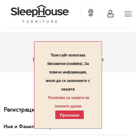
Вход/Регистрация
Този сайт използва
Вход/Регистрация
Начало
бисквитки (cookies). За
повече информация,
моля да се запознаете с
нашaтa
Политика за защита на
личните данни
Регистрация
Приемам
Име и Фамилия / Организация*