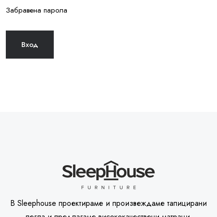
Забравена парола
В Sleephouse проектираме и произвеждаме тапицирани
легла и предлагаме висококачествени матраци.