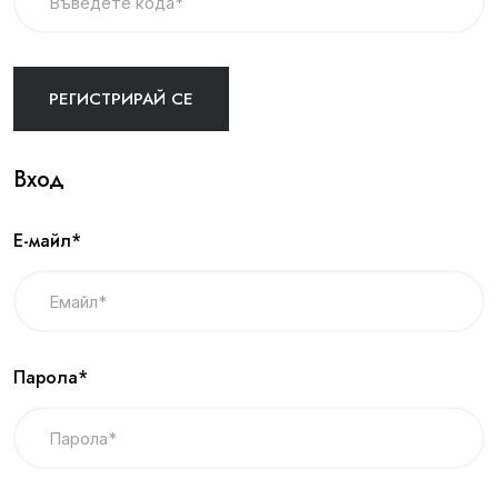
Вход
Е-майл*
Парола*