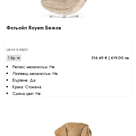
Фотьойл Royem Бежов
цена в евро
316.49 € | 619.00 лв.
Релакс механизъм: Не
Люлеещ механизъм: Не
Въртене: Да
Крака: Стомана
Смяна цвят: Не