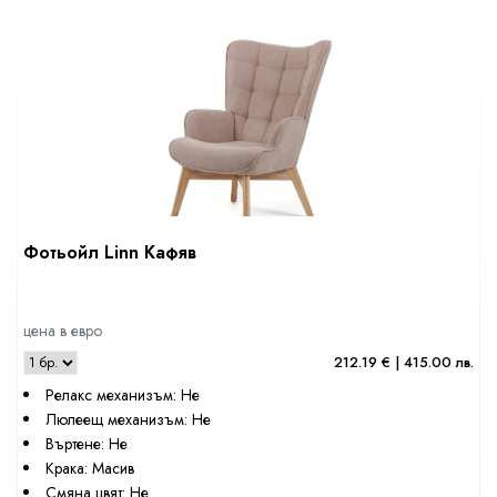
Фотьойл Linn Кафяв
цена в евро
212.19 € | 415.00 лв.
Релакс механизъм: Не
Люлеещ механизъм: Не
Въртене: Не
Крака: Масив
Смяна цвят: Не