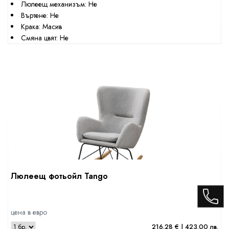
Люлеещ механизъм: Не
Въртене: Не
Крака: Масив
Смяна цвят: Не
Люлеещ фотьойл Tango
цена в евро
216.28 € | 423.00 лв.