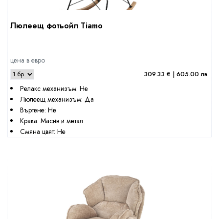
Люлеещ фотьойл Tiamo
цена в евро
309.33 € | 605.00 лв.
Релакс механизъм: Не
Люлеещ механизъм: Да
Въртене: Не
Крака: Масив и метал
Смяна цвят: Не