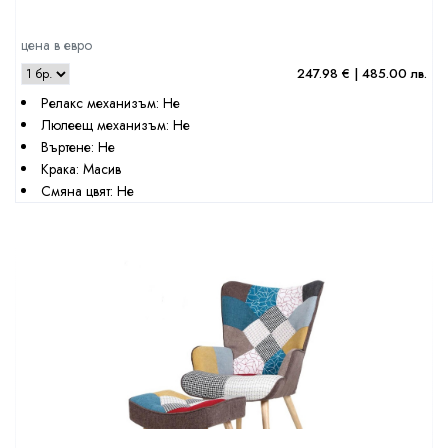
цена в евро
247.98 € | 485.00 лв.
Релакс механизъм: Не
Люлеещ механизъм: Не
Въртене: Не
Крака: Масив
Смяна цвят: Не