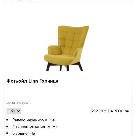
Фотьойл Linn Горчица
цена в евро
212.19 € | 415.00 лв.
Релакс механизъм: Не
Люлеещ механизъм: Не
Въртене: Не