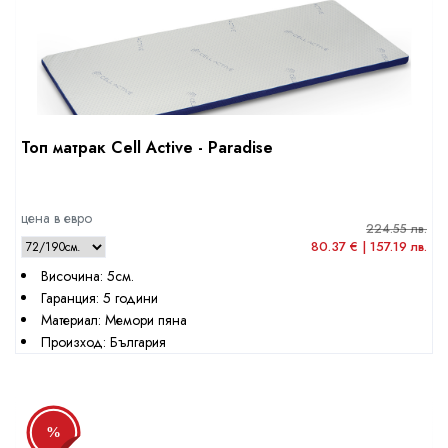
Топ матрак Cell Active - Paradise
цена в евро
224.55 лв.
80.37 € | 157.19 лв.
Височина: 5см.
Гаранция: 5 години
Материал: Мемори пяна
Произход: България
%