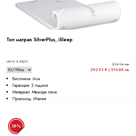
Топ матрак SilverPlus, iSleep
цена в евро
213.14 лв.
293.93 € | 574.88 лв.
Височина: 6см.
Гаранция: 2 години
Материал: Мемори пяна
Произход: Италия
30%