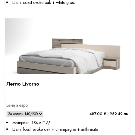
Цвят: coast evoke oak + white gloss
Легло Livorno
цена в евро
487.00 € | 952.49 лв.
Материал: 18мм ПДЧ
Цвят: fossil evoke oak + champagne + anthracite