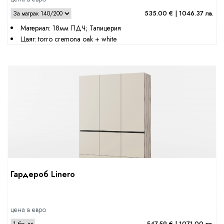
535.00 € | 1046.37 лв.
Материал: 18мм ПДЧ; Тапицерия
Цвят: torro cremona oak + white
Гардероб Linero
цена в евро
547.59 € | 1071.00 лв.