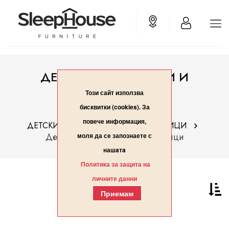
ДЕТСКИ ПРОТЕКТОРИ И
ВЪЗГЛАВНИЦИ
Този сайт използва
бисквитки (cookies). За
Начало
повече информация,
ДЕТСКИ ПРОТЕКТОРИ И ВЪЗГЛАВНИЦИ
Детски протектори и възглавници
моля да се запознаете с
нашaтa
Политика за защита на
личните данни
Приемам