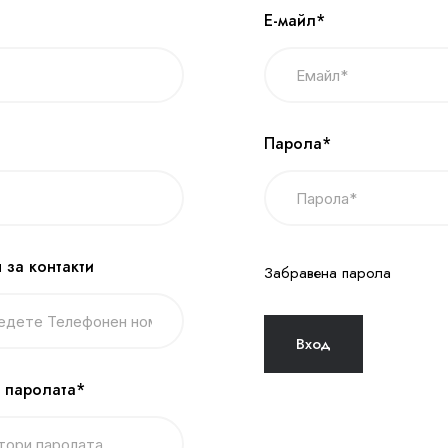
Е-майл*
Парола*
 за контакти
Забравена парола
 паролата*