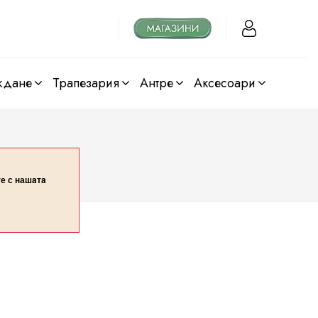
ждане
трапезария
антре
аксесоари
те с нашaтa