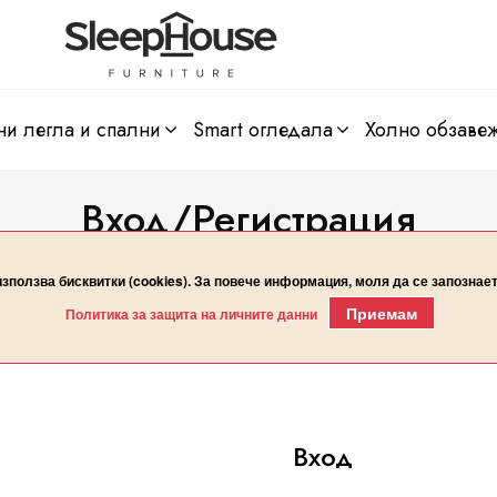
ни легла и спални
smart огледала
холно обзаве
Вход/Регистрация
Начало
Вход/Регистрация
използва бисквитки (cookies). За повече информация, моля да се запознае
Приемам
Политика за защита на личните данни
Вход