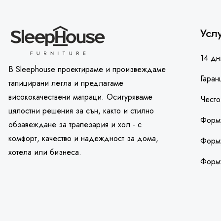
Усл
14 дн
В Sleephouse проектираме и произвеждаме
Гаран
тапицирани легла и предлагаме
висококачествени матраци. Осигуряваме
Често
цялостни решения за сън, както и стилно
Форму
обзавеждане за трапезария и хол - с
комфорт, качество и надеждност за дома,
Форму
хотела или бизнеса.
Форм