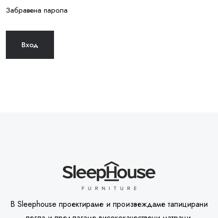
Забравена парола
В Sleephouse проектираме и произвеждаме тапицирани
легла и предлагаме висококачествени матраци.