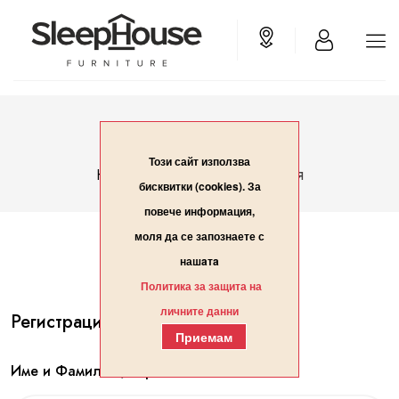
Вход/Регистрация
Този сайт използва
Вход/Регистрация
Начало
бисквитки (cookies). За
повече информация,
моля да се запознаете с
нашaтa
Политика за защита на
личните данни
Регистрация
Приемам
Име и Фамилия / Организация*