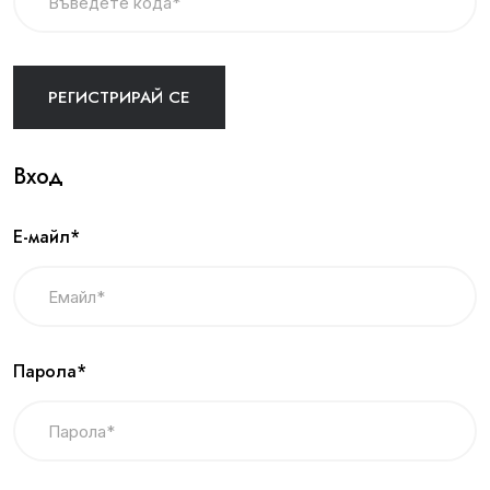
Вход
Е-майл*
Парола*