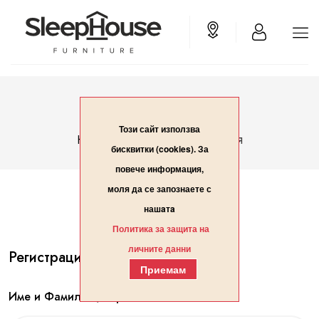
Вход/Регистрация
Този сайт използва
Вход/Регистрация
Начало
бисквитки (cookies). За
повече информация,
моля да се запознаете с
нашaтa
Политика за защита на
личните данни
Регистрация
Приемам
Име и Фамилия / Организация*