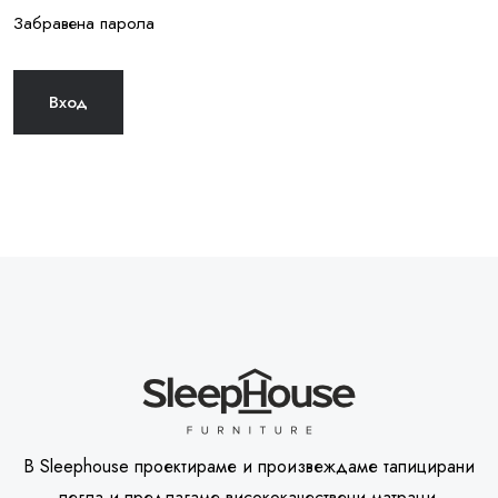
Забравена парола
В Sleephouse проектираме и произвеждаме тапицирани
легла и предлагаме висококачествени матраци.