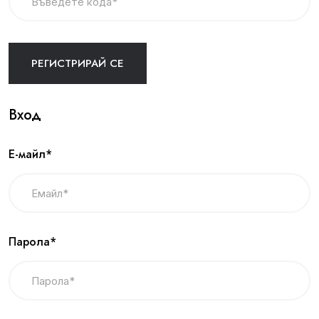
Вход
Е-майл*
Парола*