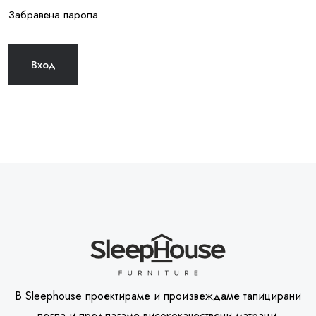
Забравена парола
В Sleephouse проектираме и произвеждаме тапицирани
легла и предлагаме висококачествени матраци.