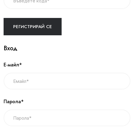
Вход
Е-майл*
Парола*