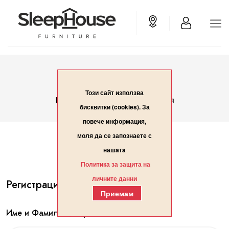
Вход/Регистрация
Този сайт използва
Вход/Регистрация
Начало
бисквитки (cookies). За
повече информация,
моля да се запознаете с
нашaтa
Политика за защита на
личните данни
Регистрация
Приемам
Име и Фамилия / Организация*