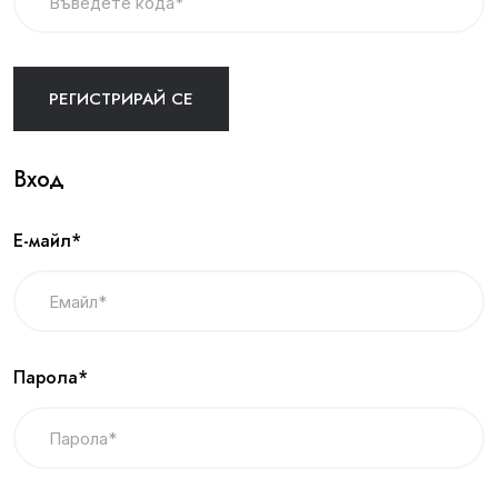
Вход
Е-майл*
Парола*