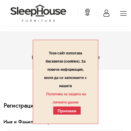
Вход/Регистрация
Този сайт използва
Вход/Регистрация
Начало
бисквитки (cookies). За
повече информация,
моля да се запознаете с
нашaтa
Политика за защита на
личните данни
Регистрация
Приемам
Име и Фамилия / Организация*