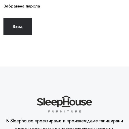
Забравена парола
В Sleephouse проектираме и произвеждаме тапицирани
легла и предлагаме висококачествени матраци.