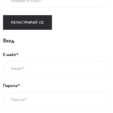
Вход
Е-майл*
Парола*