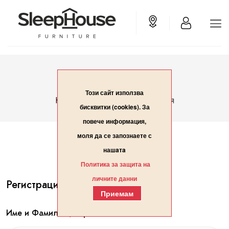
Вход/Регистрация
Този сайт използва
Вход/Регистрация
Начало
бисквитки (cookies). За
повече информация,
моля да се запознаете с
нашaтa
Политика за защита на
личните данни
Регистрация
Приемам
Име и Фамилия / Организация*