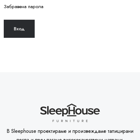
Забравена парола
В Sleephouse проектираме и произвеждаме тапицирани
легла и предлагаме висококачествени матраци.