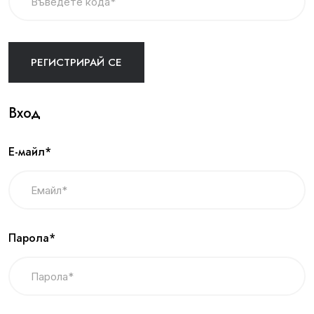
Вход
Е-майл*
Парола*