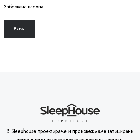
Забравена парола
В Sleephouse проектираме и произвеждаме тапицирани
легла и предлагаме висококачествени матраци.