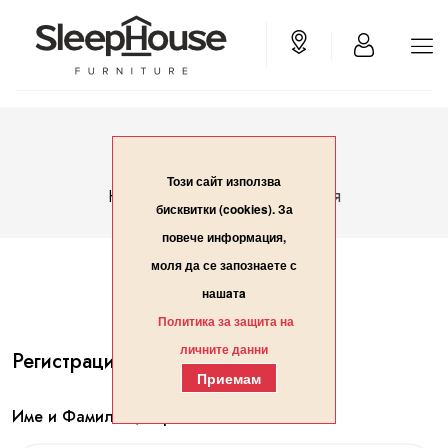
Вход/Регистрация
Този сайт използва
Вход/Регистрация
Начало
бисквитки (cookies). За
повече информация,
моля да се запознаете с
нашaтa
Политика за защита на
личните данни
Регистрация
Приемам
Име и Фамилия / Организация*