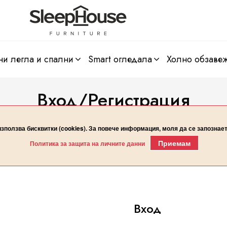
ни легла и спални
smart огледала
холно обзаве
Вход/Регистрация
Начало
Вход/Регистрация
използва бисквитки (cookies). За повече информация, моля да се запознае
Приемам
Политика за защита на личните данни
Вход