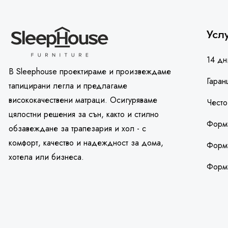
Усл
14 дн
В Sleephouse проектираме и произвеждаме
Гаран
тапицирани легла и предлагаме
висококачествени матраци. Осигуряваме
Често
цялостни решения за сън, както и стилно
Форму
обзавеждане за трапезария и хол - с
комфорт, качество и надеждност за дома,
Форму
хотела или бизнеса.
Форм