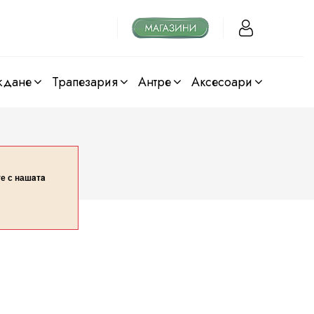
ждане
трапезария
антре
аксесоари
те с нашaтa