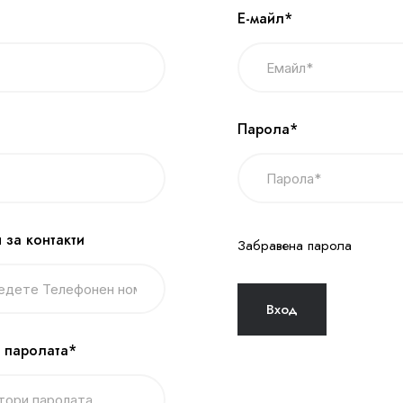
Е-майл*
Парола*
 за контакти
Забравена парола
 паролата*