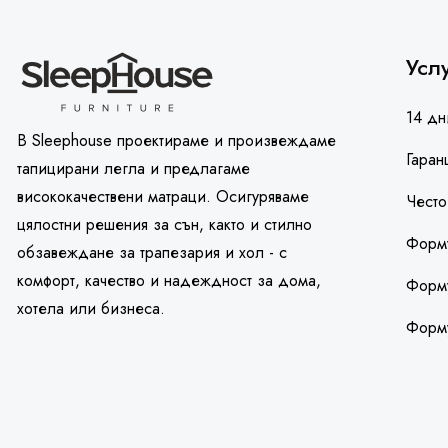
Усл
14 дн
В Sleephouse проектираме и произвеждаме
Гаран
тапицирани легла и предлагаме
висококачествени матраци. Осигуряваме
Често
цялостни решения за сън, както и стилно
Форму
обзавеждане за трапезария и хол - с
комфорт, качество и надеждност за дома,
Форму
хотела или бизнеса.
Форм