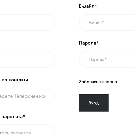
Е-майл*
Парола*
 за контакти
Забравена парола
 паролата*