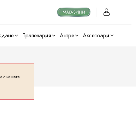
ждане
трапезария
антре
аксесоари
те с нашaтa