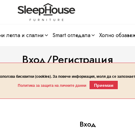
ни легла и спални
smart огледала
холно обзаве
Вход/Регистрация
Начало
Вход/Регистрация
използва бисквитки (cookies). За повече информация, моля да се запознае
Приемам
Политика за защита на личните данни
Вход