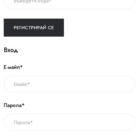
Вход
Е-майл*
Парола*