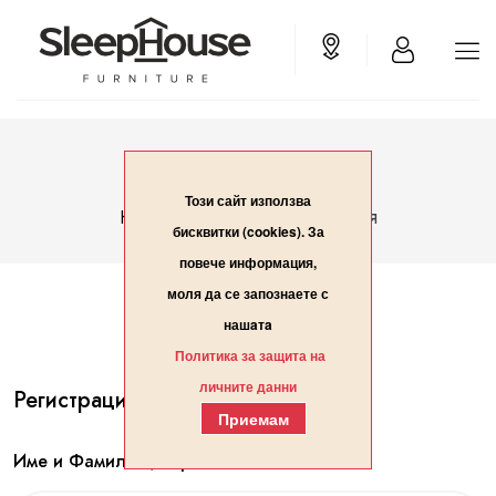
Вход/Регистрация
Този сайт използва
Вход/Регистрация
Начало
бисквитки (cookies). За
повече информация,
моля да се запознаете с
нашaтa
Политика за защита на
личните данни
Регистрация
Приемам
Име и Фамилия / Организация*