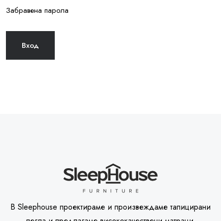
Забравена парола
В Sleephouse проектираме и произвеждаме тапицирани
легла и предлагаме висококачествени матраци.