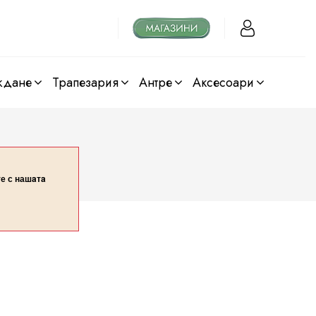
ждане
трапезария
антре
аксесоари
те с нашaтa