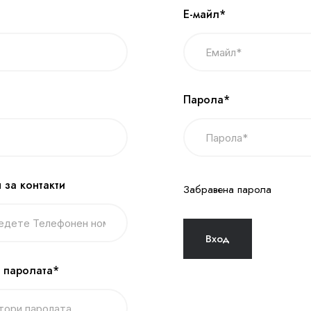
Е-майл*
Парола*
 за контакти
Забравена парола
 паролата*