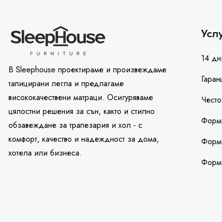
Усл
14 дн
В Sleephouse проектираме и произвеждаме
Гаран
тапицирани легла и предлагаме
висококачествени матраци. Осигуряваме
Често
цялостни решения за сън, както и стилно
Форму
обзавеждане за трапезария и хол - с
комфорт, качество и надеждност за дома,
Форму
хотела или бизнеса.
Форм