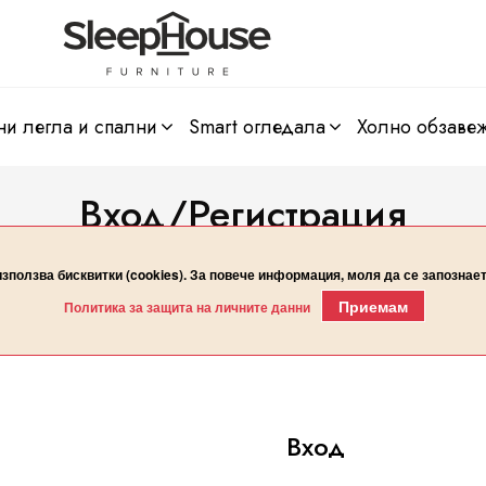
ни легла и спални
smart огледала
холно обзаве
Вход/Регистрация
Начало
Вход/Регистрация
използва бисквитки (cookies). За повече информация, моля да се запознае
Приемам
Политика за защита на личните данни
Вход