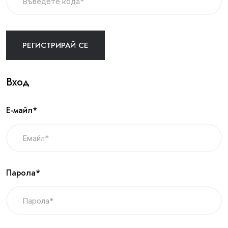
Вход
Е-майл*
Парола*