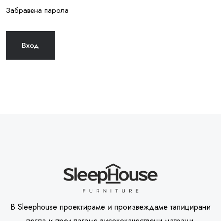
Забравена парола
В Sleephouse проектираме и произвеждаме тапицирани
легла и предлагаме висококачествени матраци.