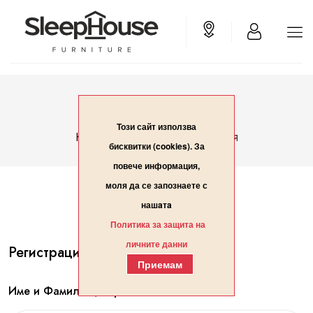
Вход/Регистрация
Този сайт използва
Вход/Регистрация
Начало
бисквитки (cookies). За
повече информация,
моля да се запознаете с
нашaтa
Политика за защита на
личните данни
Регистрация
Приемам
Име и Фамилия / Организация*