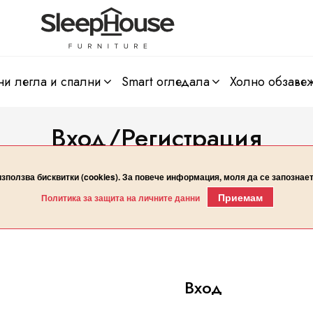
ни легла и спални
smart огледала
холно обзаве
Вход/Регистрация
Начало
Вход/Регистрация
използва бисквитки (cookies). За повече информация, моля да се запознае
Приемам
Политика за защита на личните данни
Вход