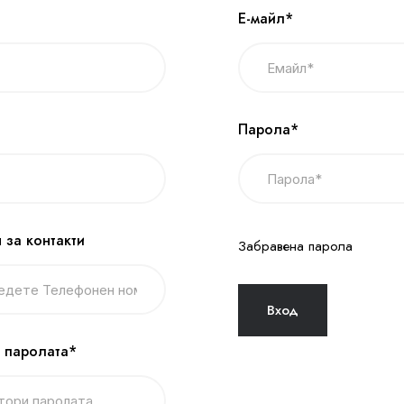
Е-майл*
Парола*
 за контакти
Забравена парола
 паролата*