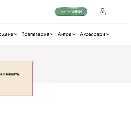
ждане
трапезария
антре
аксесоари
те с нашaтa