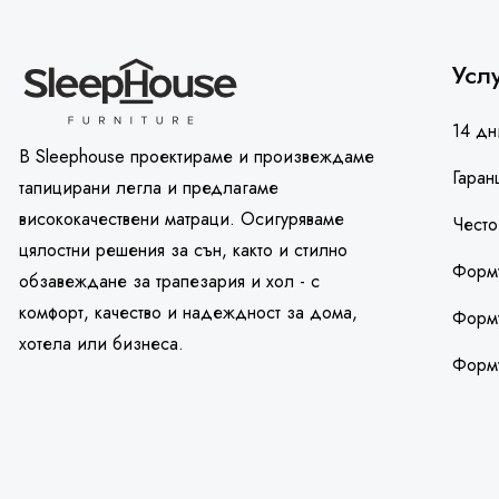
Усл
14 дн
В Sleephouse проектираме и произвеждаме
Гаран
тапицирани легла и предлагаме
висококачествени матраци. Осигуряваме
Често
цялостни решения за сън, както и стилно
Форму
обзавеждане за трапезария и хол - с
комфорт, качество и надеждност за дома,
Форму
хотела или бизнеса.
Форм