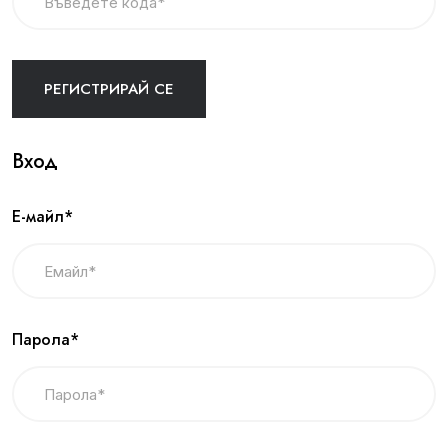
Вход
Е-майл*
Парола*