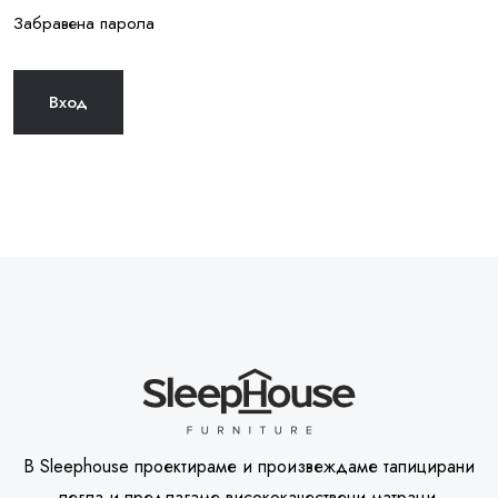
Забравена парола
В Sleephouse проектираме и произвеждаме тапицирани
легла и предлагаме висококачествени матраци.