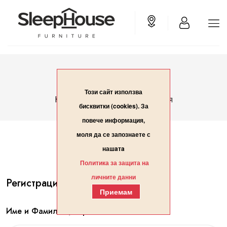
Вход/Регистрация
Този сайт използва
Вход/Регистрация
Начало
бисквитки (cookies). За
повече информация,
моля да се запознаете с
нашaтa
Политика за защита на
личните данни
Регистрация
Приемам
Име и Фамилия / Организация*