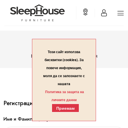
Вход/Регистрация
Този сайт използва
Вход/Регистрация
Начало
бисквитки (cookies). За
повече информация,
моля да се запознаете с
нашaтa
Политика за защита на
личните данни
Регистрация
Приемам
Име и Фамилия / Организация*