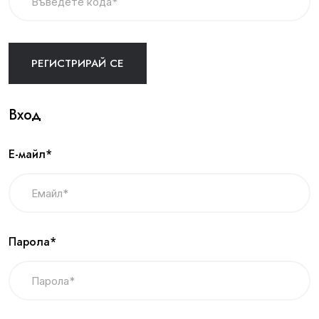
Вход
Е-майл*
Парола*