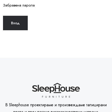
Забравена парола
В Sleephouse проектираме и произвеждаме тапицирани
легла и предлагаме висококачествени матраци.