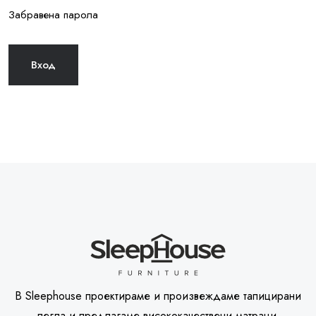
Забравена парола
В Sleephouse проектираме и произвеждаме тапицирани
легла и предлагаме висококачествени матраци.