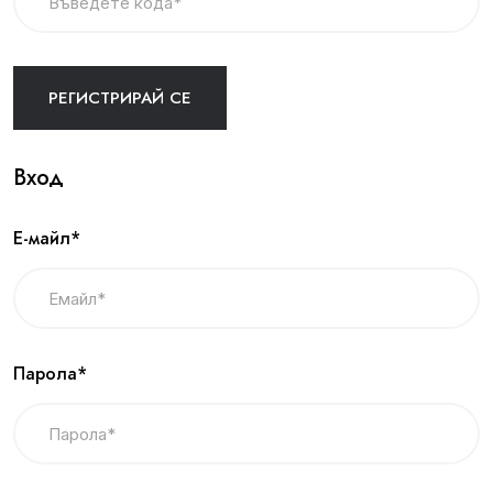
Вход
Е-майл*
Парола*