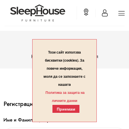
Вход/Регистрация
Този сайт използва
Вход/Регистрация
Начало
бисквитки (cookies). За
повече информация,
моля да се запознаете с
нашaтa
Политика за защита на
личните данни
Регистрация
Приемам
Име и Фамилия / Организация*