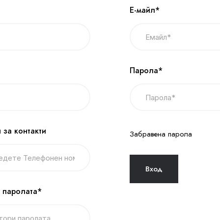
Е-майл*
Парола*
 за контакти
Забравена парола
 паролата*