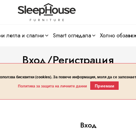
ни легла и спални
smart огледала
холно обзаве
Вход/Регистрация
Начало
Вход/Регистрация
използва бисквитки (cookies). За повече информация, моля да се запознае
Приемам
Политика за защита на личните данни
Вход