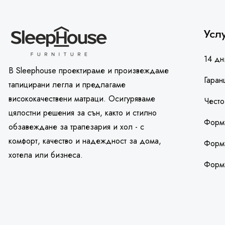
Усл
14 дн
В Sleephouse проектираме и произвеждаме
Гаран
тапицирани легла и предлагаме
висококачествени матраци. Осигуряваме
Често
цялостни решения за сън, както и стилно
Форму
обзавеждане за трапезария и хол - с
комфорт, качество и надеждност за дома,
Форму
хотела или бизнеса.
Форм