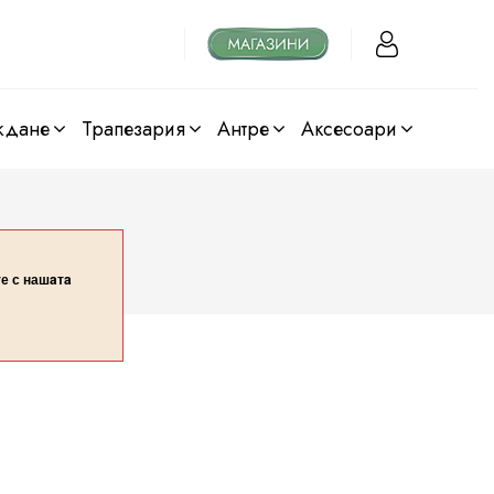
ждане
трапезария
антре
аксесоари
те с нашaтa