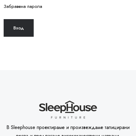
Забравена парола
В Sleephouse проектираме и произвеждаме тапицирани
легла и предлагаме висококачествени матраци.