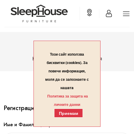
Вход/Регистрация
Този сайт използва
Вход/Регистрация
Начало
бисквитки (cookies). За
повече информация,
моля да се запознаете с
нашaтa
Политика за защита на
личните данни
Регистрация
Приемам
Име и Фамилия / Организация*