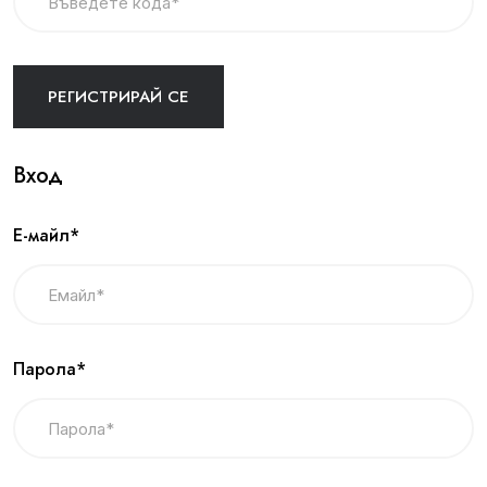
Вход
Е-майл*
Парола*