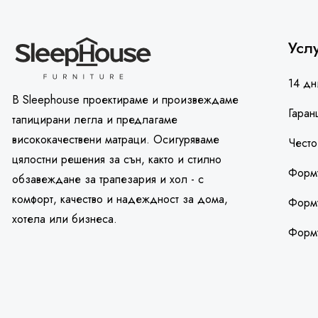
Усл
14 дн
В Sleephouse проектираме и произвеждаме
Гаран
тапицирани легла и предлагаме
висококачествени матраци. Осигуряваме
Често
цялостни решения за сън, както и стилно
Форму
обзавеждане за трапезария и хол - с
комфорт, качество и надеждност за дома,
Форму
хотела или бизнеса.
Форм