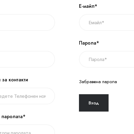
Е-майл*
Парола*
 за контакти
Забравена парола
 паролата*