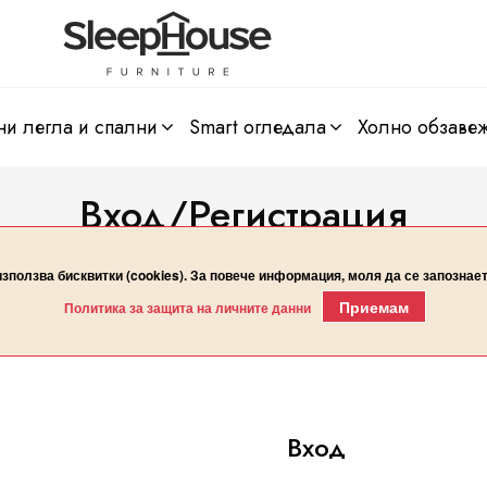
ни легла и спални
smart огледала
холно обзаве
Вход/Регистрация
Начало
Вход/Регистрация
използва бисквитки (cookies). За повече информация, моля да се запознае
Приемам
Политика за защита на личните данни
Вход