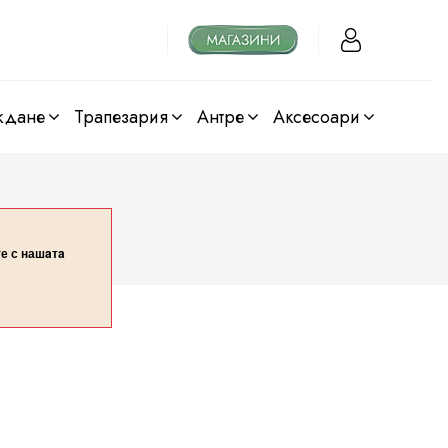
ждане
трапезария
антре
аксесоари
те с нашaтa